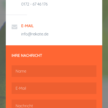
0172 - 67 46 176
E-MAIL
info@rekate.de
IHRE NACHRICHT
Name
E-Mail
Message