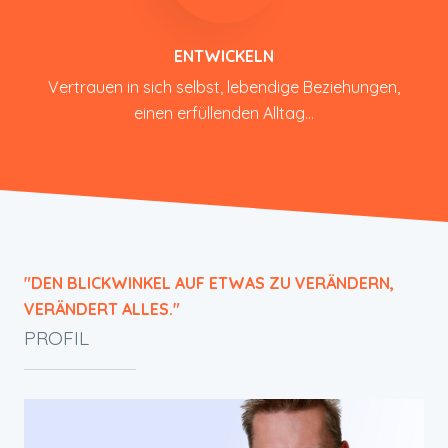
ENTWICKELN
Vertrauen in sich selbst, lebendige Beziehungen,
einen erfüllenden Alltag...
"DEN BLICKWINKEL AUF ETWAS ZU VERÄNDERN,
VERÄNDERT ALLES."
PROFIL